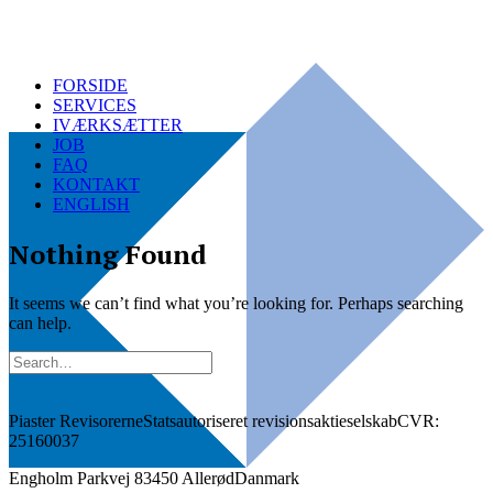
FORSIDE
SERVICES
IVÆRKSÆTTER
JOB
FAQ
KONTAKT
ENGLISH
Nothing Found
It seems we can’t find what you’re looking for. Perhaps searching
can help.
Piaster Revisorerne
Statsautoriseret revisionsaktieselskab
CVR:
25160037
Engholm Parkvej 8
3450 Allerød
Danmark