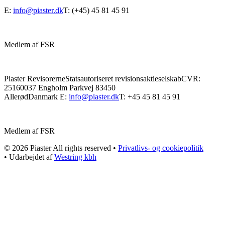
E:
info@piaster.dk
T: (+45) 45 81 45 91
Medlem af FSR
Piaster Revisorerne
Statsautoriseret revisionsaktieselskab
CVR:
25160037
Engholm Parkvej 8
3450
Allerød
Danmark
E:
info@piaster.dk
T: +45 45 81 45 91
Medlem af FSR
© 2026 Piaster All rights reserved •
Privatlivs- og cookiepolitik
• Udarbejdet af
Westring kbh