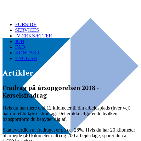
FORSIDE
SERVICES
IVÆRKSÆTTER
JOB
FAQ
KONTAKT
ENGLISH
Artikler
Fradrag på årsopgørelsen 2018 -
Kørselsfradrag
Hvis du har mere end 12 kilometer til din arbejdsplads (hver vej),
har du ret til kørselsfradrag. Det er ikke afgørende hvilken
transportform du benytter dig af.
Skatteværdien af fradraget er på ca. 26%. Hvis du har 20 kilometer
til arbejde (40 kilometer i alt) og 200 arbejdsdage, sparer du ca.