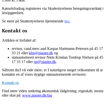
1.600 kr. i skat.
Kørselsfradrag registreres via Skattestyrelsens beregningsværktøj i
årsopgørelsen.
Se mere på Skattestyrelsens hjemmeside
her.
Kontakt os
Artiklen er forfattet af:
revisor, cand.merc.aud Kaspar Hartmann-Petersen på 45 17
33 21 eller
khp@piaster.dk
og
statsautoriseret revisor Niels Kristian Tordrup Nielsen på 45
17 33 17 eller
nn@piaster.dk
.
Såfremt du/I vil vide mere, er I naturligvis meget velkommen til at
kontakte en af vores dygtige statsautoriserede revisorer.
Kontakt os
Find mere viden omkring økonomisk rådgivning, regnskab, moms
eller skat på:
www.piaster.dk/faq